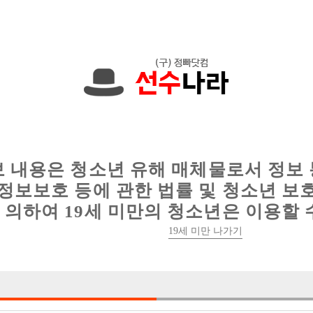
 50,000원입니다. 010-3999-8064 문자
인
웨이터 구인
이력서 정보
커뮤니티
보 내용은 청소년 유해 매체물로서 정보
정보보호 등에 관한 법률 및 청소년 보
의하여 19세 미만의 청소년은 이용할 
팁 잘나오는 대림동 뉴페이스 근방지역 콜
19세 미만 나가기

박스명 :대림·구

업소명 :자이노