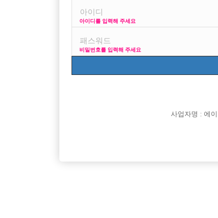

면접지역
아이디를 입력해 주세요

주소

급여
비밀번호를 입력해 주세요

모집연령

담당자

카카오톡

특징
사업자명 : 에이치오