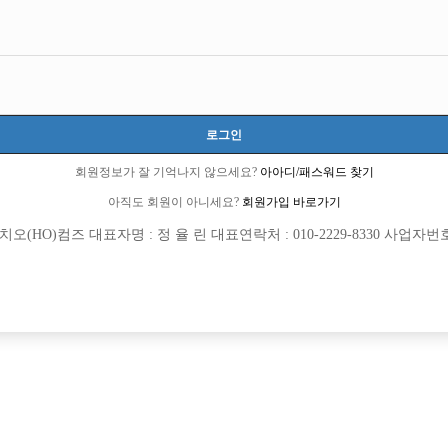
서울-관악구
서울특별시 관악구 난곡로66길 14, 지하1층(신림동)
시간 50,000원
23세 ~ 33세
로그인
최현덕 실장:010-3999-8064
happyhd
회원정보가 잘 기억나지 않으세요?
아아디/패스워드 찾기
당일지급
아직도 회원이 아니세요?
회원가입 바로가기
(HO)컴즈 대표자명 : 정 율 린 대표연락처 : 010-2229-8330 사업자번호 : 
목록