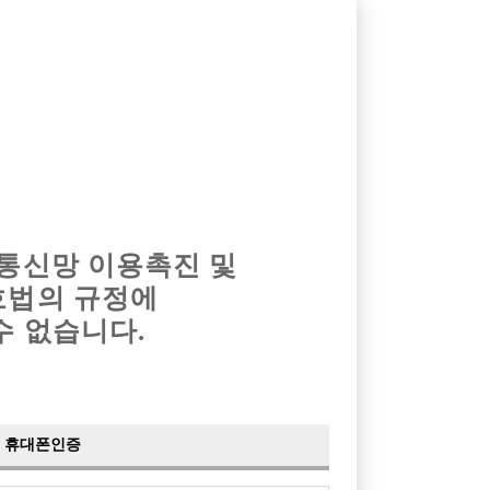
옴므알바
밤알바
회원가입
로그인
광고안내
이력서등록
마이페이지
 통신망 이용촉진 및
호법의 규정에
수 없습니다.
넘버원!
로 뉴페이스
래빠
휴대폰인증