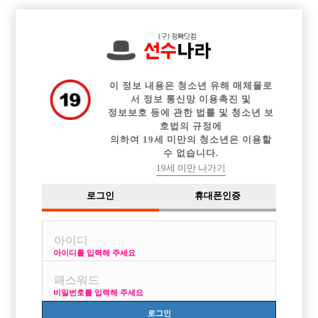

전체 구인정보
중빠 구인정보
아빠방 구인정보
웨이터 구인정보
이력서등록
이력서정보
커뮤니티
광고안내
이 정보 내용은 청소년 유해 매체물로
서 정보 통신망 이용촉진 및
정보보호 등에 관한 법률 및 청소년 보
호법의 규정에
의하여 19세 미만의 청소년은 이용할
수 없습니다.
회원가입
19세 미만 나가기
로그인
휴대폰인증
Membership
이용약관동의
아이디를 입력해 주세요
비밀번호를 입력해 주세요
로그인