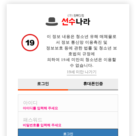

중빠 구인정보
아빠방 구인정보
웨이터 구인정보
전체 구인정보
이력서등록
이력서정보
커뮤니티
광고안내
이 정보 내용은 청소년 유해 매체물로
서 정보 통신망 이용촉진 및
정보보호 등에 관한 법률 및 청소년 보
호법의 규정에
의하여 19세 미만의 청소년은 이용할
수 없습니다.
19세 미만 나가기
로그인
휴대폰인증
아이디를 입력해 주세요
용의 꼬리 말고 뱀의 머리가 되실 분 모집합니다!!!!
박스명 :석이네에이전시

비밀번호를 입력해 주세요
업소명 :위너스

로그인