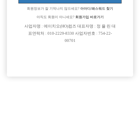
회원정보가 잘 기억나지 않으세요?
아아디/패스워드 찾기
아직도 회원이 아니세요?
회원가입 바로가기

면접지역
경기-부천시
사업자명 : 에이치오(HO)컴즈 대표자명 : 정 율 린 대
표연락처 : 010-2229-8330 사업자번호 : 754-22-

주소
경기도 부천시 소향로 13번길 14-23, 501호(상동, 삼
00701
성프라자)

급여
TC 50,000원

모집연령
20세 ~ 45세

담당자1
김종석
01025462268

카카오톡
w.2546

특징
선불가능
당일지급
숙식제공
초보가능
주말알바
도박금지
학생가능
외모상관없음
목록