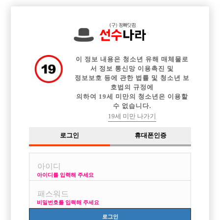

중빠 구인정보
아빠방 구인정보
웨이터 구인정보
전체 구인정보
이력서등록
이력서정보
커뮤니티
광고안내
이 정보 내용은 청소년 유해 매체물로
서 정보 통신망 이용촉진 및
정보보호 등에 관한 법률 및 청소년 보
호법의 규정에
의하여 19세 미만의 청소년은 이용할
수 없습니다.
19세 미만 나가기
로그인
휴대폰인증
아이디를 입력해 주세요
진짜 1등 사무실 인스타에서 오랜만에 추!가! 식구 모집합
니다^^
비밀번호를 입력해 주세요
박스명 :인스타

로그인