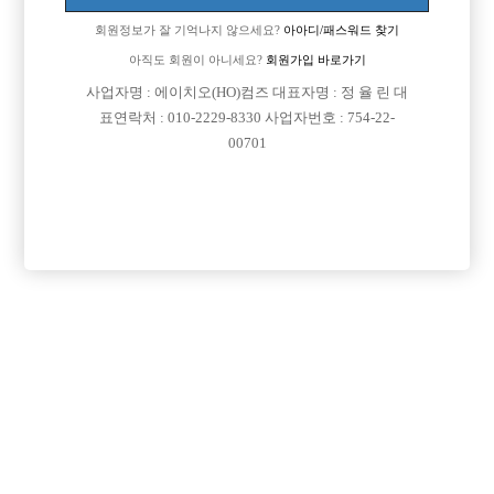
업소명 :보스

회원정보가 잘 기억나지 않으세요?
아아디/패스워드 찾기
아직도 회원이 아니세요?
회원가입 바로가기
사업자명 : 에이치오(HO)컴즈 대표자명 : 정 율 린 대

면접지역
경기-평택시
표연락처 : 010-2229-8330 사업자번호 : 754-22-

주소
경기도 평택시 자유로 3 B1층(평택동)
00701

급여
당일 500,000원

모집연령
20세 ~ 37세

담당자1
이호준
010-6423-8492

카카오톡

특징
당일지급
도박금지
목록