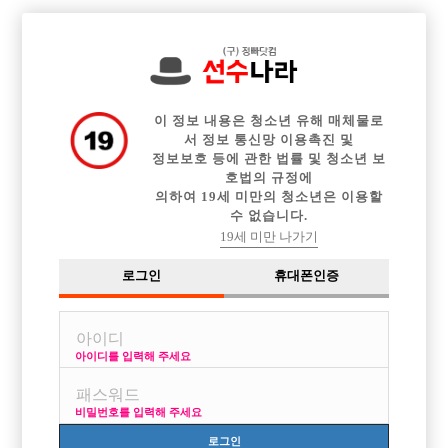

중빠 구인정보
아빠방 구인정보
웨이터 구인정보
전체 구인정보
이력서등록
이력서정보
커뮤니티
광고안내
이 정보 내용은 청소년 유해 매체물로
서 정보 통신망 이용촉진 및
정보보호 등에 관한 법률 및 청소년 보
호법의 규정에
의하여 19세 미만의 청소년은 이용할
수 없습니다.
19세 미만 나가기
로그인
휴대폰인증
아이디를 입력해 주세요
강남1등업소 웨이터구함 당일지급!!
박스명 :세인트

비밀번호를 입력해 주세요
업소명 :세인트(SAINT)

로그인