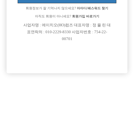
회원정보가 잘 기억나지 않으세요?
아아디/패스워드 찾기
아직도 회원이 아니세요?
회원가입 바로가기

면접지역
서울-강남구
사업자명 : 에이치오(HO)컴즈 대표자명 : 정 율 린 대
표연락처 : 010-2229-8330 사업자번호 : 754-22-

주소
서울특별시 강남구 언주로 87길 48, 3,4,5층(역삼동)
00701

급여
당일 100,000원

모집연령
20세 이상 무관

담당자1
조정석
01087815266

카카오톡
akzkfn1

특징
당일지급
초보가능
목록