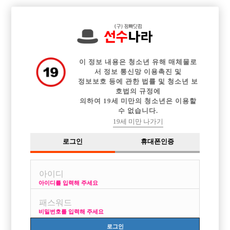

중빠 구인정보
아빠방 구인정보
웨이터 구인정보
전체 구인정보
이력서등록
이력서정보
커뮤니티
광고안내
이 정보 내용은 청소년 유해 매체물로
서 정보 통신망 이용촉진 및
정보보호 등에 관한 법률 및 청소년 보
호법의 규정에
의하여 19세 미만의 청소년은 이용할
수 없습니다.
19세 미만 나가기
로그인
휴대폰인증
아이디를 입력해 주세요
수원 NO.1 킹스맨 !
박스명 :킹스맨

비밀번호를 입력해 주세요
업소명 :킹스맨

로그인