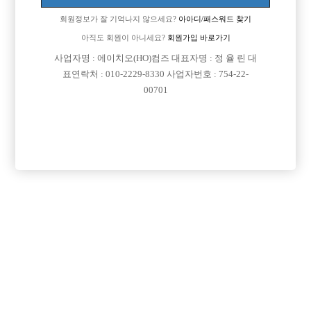
회원정보가 잘 기억나지 않으세요?
아아디/패스워드 찾기
아직도 회원이 아니세요?
회원가입 바로가기

면접지역
경기-수원시
사업자명 : 에이치오(HO)컴즈 대표자명 : 정 율 린 대
표연락처 : 010-2229-8330 사업자번호 : 754-22-

주소
경기도 수원시 팔달구 인계로124번길 49, 2층 (인계
00701
동)

급여
시간 40,000원

모집연령
20세 이상 무관

담당자1
이만수 실장
010-3270-1855

담당자2
이승현 실장
010-5199-4807

담당자3
이웅강 실장
010-3312-8325

카카오톡

특징
당일지급
숙식제공
초보가능
주말알바
도박금지
학생가능
외모상관없음
목록