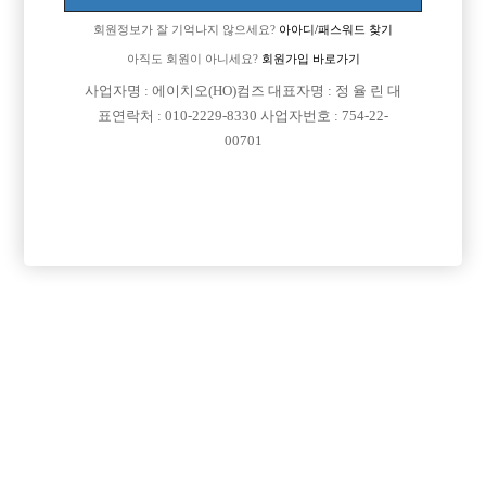
회원정보가 잘 기억나지 않으세요?
아아디/패스워드 찾기
아직도 회원이 아니세요?
회원가입 바로가기

면접지역
서울-관악구
사업자명 : 에이치오(HO)컴즈 대표자명 : 정 율 린 대
표연락처 : 010-2229-8330 사업자번호 : 754-22-

주소
서울특별시 관악구 봉천로 12길 49, 지하 1층(신림
00701
동)

급여
TC 50,000원

모집연령
20세 ~ 35세

담당자1
이승호 실장
010-3188-1476

담당자2
이승호 실장
010-9339-4601

카카오톡

특징
당일지급
초보가능
주말알바
학생가능
목록