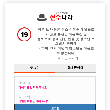

중빠 구인정보
아빠방 구인정보
웨이터 구인정보
전체 구인정보
이력서등록
이력서정보
커뮤니티
광고안내
이 정보 내용은 청소년 유해 매체물로
서 정보 통신망 이용촉진 및
정보보호 등에 관한 법률 및 청소년 보
호법의 규정에
의하여 19세 미만의 청소년은 이용할
수 없습니다.
19세 미만 나가기
로그인
휴대폰인증
아이디를 입력해 주세요
15년 전통 신림호빠! (가게+콜) 010-3188-1476
박스명 :신림콜1등

비밀번호를 입력해 주세요
업소명 :플러팅

로그인