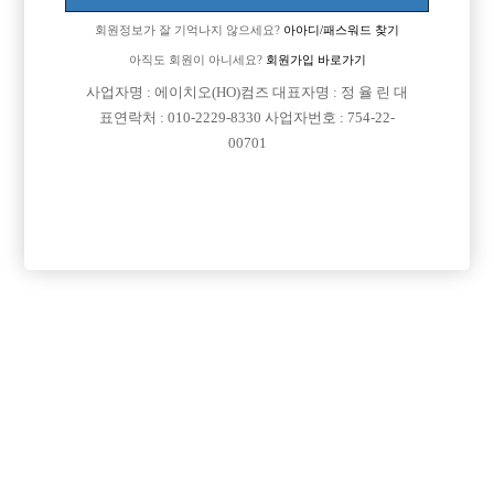
회원정보가 잘 기억나지 않으세요?
아아디/패스워드 찾기
아직도 회원이 아니세요?
회원가입 바로가기
검색
전체보기
사업자명 : 에이치오(HO)컴즈 대표자명 : 정 율 린 대
표연락처 : 010-2229-8330 사업자번호 : 754-22-
00701
이력서 등록하기

제목
날짜
서울-강남구
2026-08-06
성현이
(21세)
일할수있는곳 구합니다
경기-고양시 일산서구
2026-08-06
(21세)
고양시
대전-대덕구
2026-08-06
ㅇㅈㅇ
(20세)
이지율 남 20
인천-중구
2026-08-05
(38세)