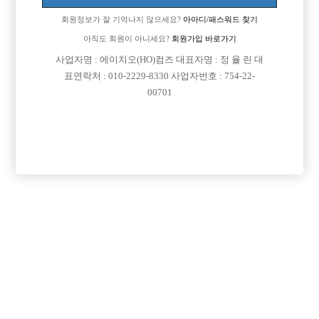
Address: Yeongdeungpo-Gu Kyeong-In Ro 775, 803-163
회원정보가 잘 기억나지 않으세요?
아아디/패스워드 찾기
연락처 : 010-2229-8330
아직도 회원이 아니세요?
회원가입 바로가기
이메일: jungbbar11@gmail.com
직업정보제공사업자번호: j1204020180002
사업자명 : 에이치오(HO)컴즈 대표자명 : 정 율 린 대
COPYRIGHT ⓒ 호빠 선수 구인구직 전문 - 선수나라 All RIGHTS RESERVED.
표연락처 : 010-2229-8330 사업자번호 : 754-22-
00701
본 정보 내용은 청소년 유해 매체물로서 정보통신망 이용촉진 및 정보보호 등에 관
한 법률 및 청소년보호법의 규정에 의하여 만 19세 미만의 청소년이 이용할 수 없습
니다.