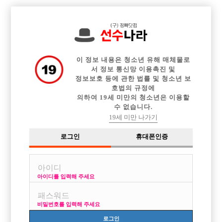

전체 구인정보
중빠 구인정보
아빠방 구인정보
웨이터 구인정보
이력서등록
이력서정보
커뮤니티
광고안내
이 정보 내용은 청소년 유해 매체물로
서 정보 통신망 이용촉진 및
정보보호 등에 관한 법률 및 청소년 보
호법의 규정에
이용약관
개인정보
고객센터
체불사업주
의하여 19세 미만의 청소년은 이용할
수 없습니다.
취급방침
명단공개
19세 미만 나가기
유흥알바
로그인
휴대폰인증
당사가 제공하는 구인정보는 접대부 채용이 가능한 1종 유흥주점만을 다루고 있
습니다.
성매매는 불법입니다. 당사가 제공하는 구인정보는 직업안정법, 식품위생법을
준수합니다.
아이디를 입력해 주세요
헤 이 치 오 컴 즈
비밀번호를 입력해 주세요
사업자번호 : 754-22-00701
Online Sales License: 제2018-서울영등포-0273
로그인