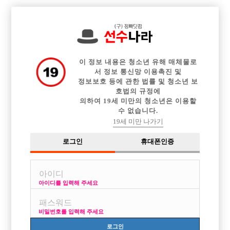

전체 구인정보
중빠 구인정보
아빠방 구인정보
웨이터 구인정보
이력서등록
이력서정보
커뮤니티
광고안내
이 정보 내용은 청소년 유해 매체물로
서 정보 통신망 이용촉진 및
정보보호 등에 관한 법률 및 청소년 보
호법의 규정에
이용약관
개인정보
고객센터
체불사업주
의하여 19세 미만의 청소년은 이용할
수 없습니다.
취급방침
명단공개
19세 미만 나가기
유흥알바
로그인
휴대폰인증
당사가 제공하는 구인정보는 접대부 채용이 가능한 1종 유흥주점만을 다루고 있
습니다.
성매매는 불법입니다. 당사가 제공하는 구인정보는 직업안정법, 식품위생법을
준수합니다.
아이디를 입력해 주세요
헤 이 치 오 컴 즈
비밀번호를 입력해 주세요
사업자번호 : 754-22-00701
Online Sales License: 제2018-서울영등포-0273
로그인