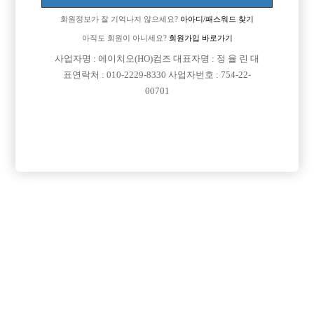
Address: Yeongdeungpo-Gu Kyeong-In Ro 775, 803-163
회원정보가 잘 기억나지 않으세요?
아아디/패스워드 찾기
연락처 : 010-2229-8330
아직도 회원이 아니세요?
회원가입 바로가기
이메일: jungbbar11@gmail.com
직업정보제공사업자번호: j1204020180002
사업자명 : 에이치오(HO)컴즈 대표자명 : 정 율 린 대
COPYRIGHT ⓒ 호빠 선수 구인구직 전문 - 선수나라 All RIGHTS RESERVED.
표연락처 : 010-2229-8330 사업자번호 : 754-22-
00701
본 정보 내용은 청소년 유해 매체물로서 정보통신망 이용촉진 및 정보보호 등에 관
한 법률 및 청소년보호법의 규정에 의하여 만 19세 미만의 청소년이 이용할 수 없습
니다.