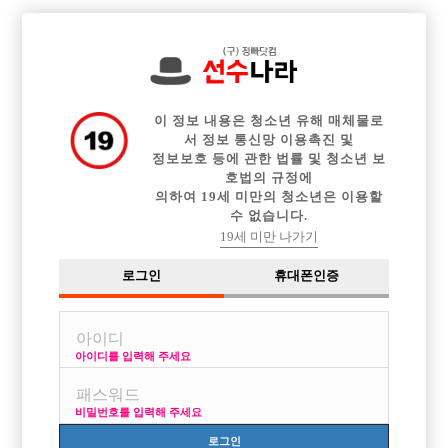

전체 구인정보
중빠 구인정보
아빠방 구인정보
웨이터 구인정보
이력서등록
이력서정보
커뮤니티
광고안내
이 정보 내용은 청소년 유해 매체물로
서 정보 통신망 이용촉진 및
정보보호 등에 관한 법률 및 청소년 보
호법의 규정에
이용약관
개인정보
고객센터
체불사업주
의하여 19세 미만의 청소년은 이용할
수 없습니다.
취급방침
명단공개
19세 미만 나가기
유흥알바
로그인
휴대폰인증
당사가 제공하는 구인정보는 접대부 채용이 가능한 1종 유흥주점만을 다루고 있
습니다.
성매매는 불법입니다. 당사가 제공하는 구인정보는 직업안정법, 식품위생법을
준수합니다.
아이디를 입력해 주세요
헤 이 치 오 컴 즈
비밀번호를 입력해 주세요
사업자번호 : 754-22-00701
Online Sales License: 제2018-서울영등포-0273
로그인