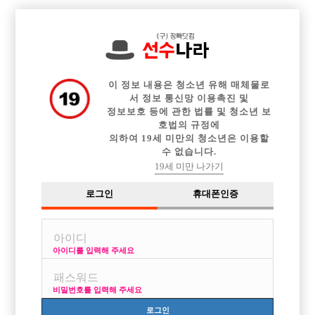

전체 구인정보
중빠 구인정보
아빠방 구인정보
웨이터 구인정보
이력서등록
이력서정보
커뮤니티
광고안내
이 정보 내용은 청소년 유해 매체물로
서 정보 통신망 이용촉진 및
정보보호 등에 관한 법률 및 청소년 보
호법의 규정에
이용약관
개인정보
고객센터
체불사업주
의하여 19세 미만의 청소년은 이용할
수 없습니다.
취급방침
명단공개
19세 미만 나가기
유흥알바
로그인
휴대폰인증
당사가 제공하는 구인정보는 접대부 채용이 가능한 1종 유흥주점만을 다루고 있
습니다.
성매매는 불법입니다. 당사가 제공하는 구인정보는 직업안정법, 식품위생법을
준수합니다.
아이디를 입력해 주세요
헤 이 치 오 컴 즈
비밀번호를 입력해 주세요
사업자번호 : 754-22-00701
Online Sales License: 제2018-서울영등포-0273
로그인