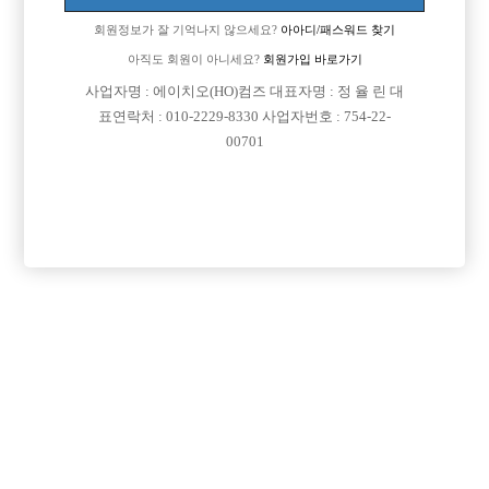
Address: Yeongdeungpo-Gu Kyeong-In Ro 775, 803-163
회원정보가 잘 기억나지 않으세요?
아아디/패스워드 찾기
연락처 : 010-2229-8330
아직도 회원이 아니세요?
회원가입 바로가기
이메일: jungbbar11@gmail.com
직업정보제공사업자번호: j1204020180002
사업자명 : 에이치오(HO)컴즈 대표자명 : 정 율 린 대
COPYRIGHT ⓒ 호빠 선수 구인구직 전문 - 선수나라 All RIGHTS RESERVED.
표연락처 : 010-2229-8330 사업자번호 : 754-22-
00701
본 정보 내용은 청소년 유해 매체물로서 정보통신망 이용촉진 및 정보보호 등에 관
한 법률 및 청소년보호법의 규정에 의하여 만 19세 미만의 청소년이 이용할 수 없습
니다.