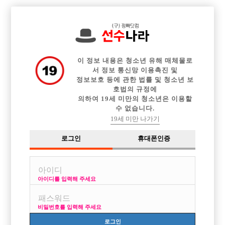

전체 구인정보
중빠 구인정보
아빠방 구인정보
웨이터 구인정보
이력서등록
이력서정보
커뮤니티
광고안내
이 정보 내용은 청소년 유해 매체물로
서 정보 통신망 이용촉진 및
정보보호 등에 관한 법률 및 청소년 보
호법의 규정에
이용약관
개인정보
고객센터
체불사업주
의하여 19세 미만의 청소년은 이용할
수 없습니다.
취급방침
명단공개
19세 미만 나가기
유흥알바
로그인
휴대폰인증
당사가 제공하는 구인정보는 접대부 채용이 가능한 1종 유흥주점만을 다루고 있
습니다.
성매매는 불법입니다. 당사가 제공하는 구인정보는 직업안정법, 식품위생법을
준수합니다.
아이디를 입력해 주세요
헤 이 치 오 컴 즈
비밀번호를 입력해 주세요
사업자번호 : 754-22-00701
Online Sales License: 제2018-서울영등포-0273
로그인