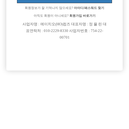
Address: Yeongdeungpo-Gu Kyeong-In Ro 775, 803-163
회원정보가 잘 기억나지 않으세요?
아아디/패스워드 찾기
연락처 : 010-2229-8330
아직도 회원이 아니세요?
회원가입 바로가기
이메일: jungbbar11@gmail.com
직업정보제공사업자번호: j1204020180002
사업자명 : 에이치오(HO)컴즈 대표자명 : 정 율 린 대
COPYRIGHT ⓒ 호빠 선수 구인구직 전문 - 선수나라 All RIGHTS RESERVED.
표연락처 : 010-2229-8330 사업자번호 : 754-22-
00701
본 정보 내용은 청소년 유해 매체물로서 정보통신망 이용촉진 및 정보보호 등에 관
한 법률 및 청소년보호법의 규정에 의하여 만 19세 미만의 청소년이 이용할 수 없습
니다.