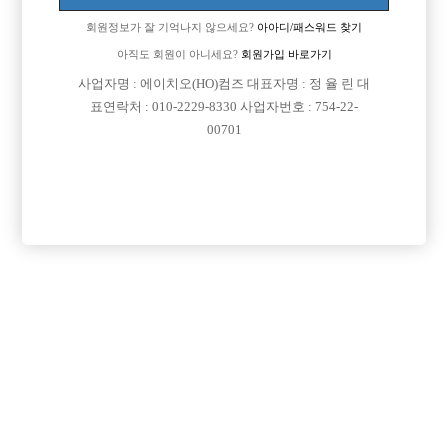
Address: Yeongdeungpo-Gu Kyeong-In Ro 775, 803-163
회원정보가 잘 기억나지 않으세요?
아아디/패스워드 찾기
연락처 : 010-2229-8330
아직도 회원이 아니세요?
회원가입 바로가기
이메일: jungbbar11@gmail.com
직업정보제공사업자번호: j1204020180002
사업자명 : 에이치오(HO)컴즈 대표자명 : 정 율 린 대
COPYRIGHT ⓒ 호빠 선수 구인구직 전문 - 선수나라 All RIGHTS RESERVED.
표연락처 : 010-2229-8330 사업자번호 : 754-22-
00701
본 정보 내용은 청소년 유해 매체물로서 정보통신망 이용촉진 및 정보보호 등에 관
한 법률 및 청소년보호법의 규정에 의하여 만 19세 미만의 청소년이 이용할 수 없습
니다.