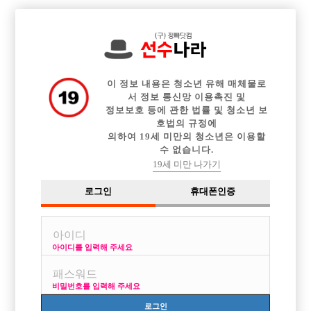

전체 구인정보
중빠 구인정보
아빠방 구인정보
웨이터 구인정보
이력서등록
이력서정보
커뮤니티
광고안내
이 정보 내용은 청소년 유해 매체물로
서 정보 통신망 이용촉진 및
정보보호 등에 관한 법률 및 청소년 보
호법의 규정에
이용약관
개인정보
고객센터
체불사업주
의하여 19세 미만의 청소년은 이용할
수 없습니다.
취급방침
명단공개
19세 미만 나가기
유흥알바
로그인
휴대폰인증
당사가 제공하는 구인정보는 접대부 채용이 가능한 1종 유흥주점만을 다루고 있
습니다.
성매매는 불법입니다. 당사가 제공하는 구인정보는 직업안정법, 식품위생법을
준수합니다.
아이디를 입력해 주세요
헤 이 치 오 컴 즈
비밀번호를 입력해 주세요
사업자번호 : 754-22-00701
Online Sales License: 제2018-서울영등포-0273
로그인