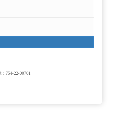
보제공사업자번호: j1204020180002
19세 미만의 청소년이 이용할 수 없습니다.
754-22-00701