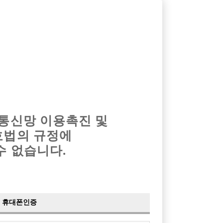
옴므알바
밤알바
회원가입
로그인
광고안내
이력서등록
마이페이지
 통신망 이용촉진 및
호법의 규정에
수 없습니다.
.
휴대폰인증
다.
3
대표자: 정 율 린