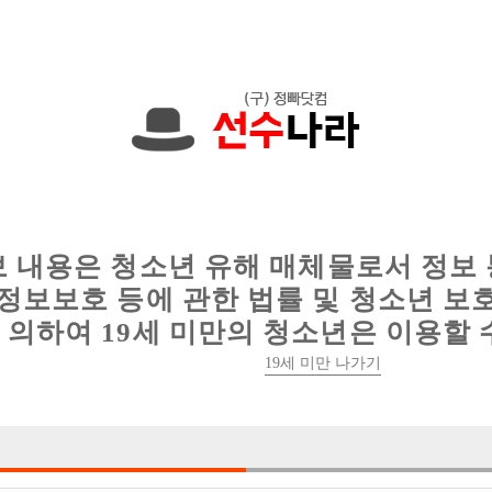
에서는 현재
1091건
의 채용정보와
6011건
의 이력서가 등록되어 있
인
웨이터 구인
이력서 정보
커뮤니티
보 내용은 청소년 유해 매체물로서 정보
이용약관
개인정보
고객센터
체불사업주
정보보호 등에 관한 법률 및 청소년 보
취급방침
명단공개
의하여 19세 미만의 청소년은 이용할 
19세 미만 나가기
유흥알바
당사가 제공하는 구인정보는 접대부 채용이 가능한 1종 유흥주점만을 다루고 있습니다
매매는 불법입니다. 당사가 제공하는 구인정보는 직업안정법, 식품위생법을 준수합니
오 컴 즈
사업자번호: 754-22-00701
통신판매업등록번호: 제2018-서울영등포-027