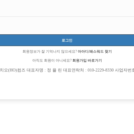
n Ro 775, 803-163
연락처 : 010-2229-8330
이메일: jungbbar11@gmail.com
직업정
COPYRIGHT ⓒ 호빠 선수 구인구직 전문 - 선수나라 All RIGHTS RESERVED.
정보통신망 이용촉진 및 정보보호 등에 관한 법률 및 청소년보호법의 규정에 의하여 만 
로그인
회원정보가 잘 기억나지 않으세요?
아아디/패스워드 찾기
아직도 회원이 아니세요?
회원가입 바로가기
(HO)컴즈 대표자명 : 정 율 린 대표연락처 : 010-2229-8330 사업자번호 : 