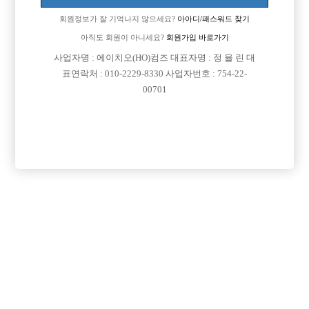
Address: Yeongdeungpo-Gu Kyeong-In Ro 775, 803-163
회원정보가 잘 기억나지 않으세요?
아아디/패스워드 찾기
연락처 : 010-2229-8330
아직도 회원이 아니세요?
회원가입 바로가기
이메일: jungbbar11@gmail.com
직업정보제공사업자번호: j1204020180002
사업자명 : 에이치오(HO)컴즈 대표자명 : 정 율 린 대
COPYRIGHT ⓒ 호빠 선수 구인구직 전문 - 선수나라 All RIGHTS RESERVED.
표연락처 : 010-2229-8330 사업자번호 : 754-22-
00701
본 정보 내용은 청소년 유해 매체물로서 정보통신망 이용촉진 및 정보보호 등에 관
한 법률 및 청소년보호법의 규정에 의하여 만 19세 미만의 청소년이 이용할 수 없습
니다.