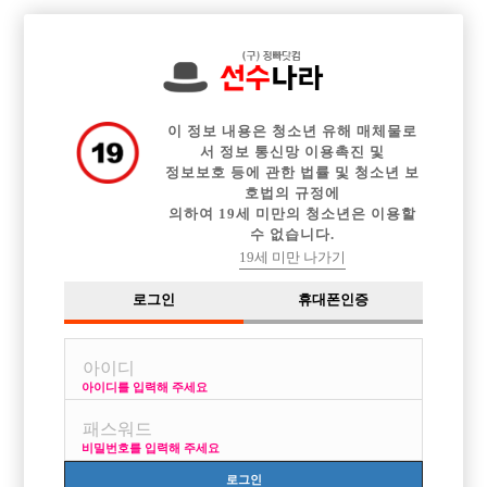

전체 구인정보
중빠 구인정보
아빠방 구인정보
웨이터 구인정보
이력서등록
이력서정보
커뮤니티
광고안내
이 정보 내용은 청소년 유해 매체물로
서 정보 통신망 이용촉진 및
정보보호 등에 관한 법률 및 청소년 보
호법의 규정에
이용약관
개인정보
고객센터
체불사업주
의하여 19세 미만의 청소년은 이용할
수 없습니다.
취급방침
명단공개
19세 미만 나가기
유흥알바
로그인
휴대폰인증
당사가 제공하는 구인정보는 접대부 채용이 가능한 1종 유흥주점만을 다루고 있
습니다.
성매매는 불법입니다. 당사가 제공하는 구인정보는 직업안정법, 식품위생법을
준수합니다.
아이디를 입력해 주세요
헤 이 치 오 컴 즈
비밀번호를 입력해 주세요
사업자번호 : 754-22-00701
Online Sales License: 제2018-서울영등포-0273
로그인