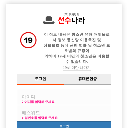

전체 구인정보
중빠 구인정보
아빠방 구인정보
웨이터 구인정보
이력서등록
이력서정보
커뮤니티
광고안내
이 정보 내용은 청소년 유해 매체물로
서 정보 통신망 이용촉진 및
정보보호 등에 관한 법률 및 청소년 보
호법의 규정에
이용약관
개인정보
고객센터
체불사업주
의하여 19세 미만의 청소년은 이용할
수 없습니다.
취급방침
명단공개
19세 미만 나가기
유흥알바
로그인
휴대폰인증
당사가 제공하는 구인정보는 접대부 채용이 가능한 1종 유흥주점만을 다루고 있
습니다.
성매매는 불법입니다. 당사가 제공하는 구인정보는 직업안정법, 식품위생법을
준수합니다.
아이디를 입력해 주세요
헤 이 치 오 컴 즈
비밀번호를 입력해 주세요
사업자번호 : 754-22-00701
Online Sales License: 제2018-서울영등포-0273
로그인