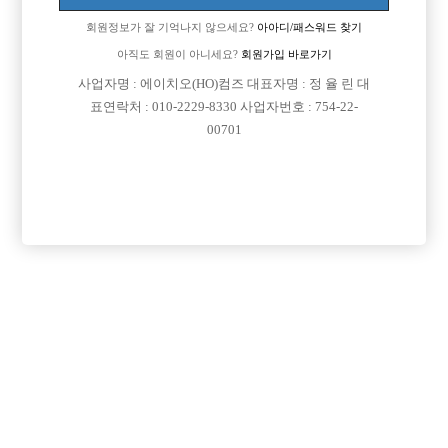
Address: Yeongdeungpo-Gu Kyeong-In Ro 775, 803-163
회원정보가 잘 기억나지 않으세요?
아아디/패스워드 찾기
연락처 : 010-2229-8330
아직도 회원이 아니세요?
회원가입 바로가기
이메일: jungbbar11@gmail.com
직업정보제공사업자번호: j1204020180002
사업자명 : 에이치오(HO)컴즈 대표자명 : 정 율 린 대
COPYRIGHT ⓒ 호빠 선수 구인구직 전문 - 선수나라 All RIGHTS RESERVED.
표연락처 : 010-2229-8330 사업자번호 : 754-22-
00701
본 정보 내용은 청소년 유해 매체물로서 정보통신망 이용촉진 및 정보보호 등에 관
한 법률 및 청소년보호법의 규정에 의하여 만 19세 미만의 청소년이 이용할 수 없습
니다.