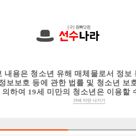
에서는 현재
1090건
의 채용정보와
6014건
의 이력서가 등록되어 있
인
웨이터 구인
이력서 정보
커뮤니티
보 내용은 청소년 유해 매체물로서 정보
이용약관
개인정보
고객센터
체불사업주
정보보호 등에 관한 법률 및 청소년 보
취급방침
명단공개
의하여 19세 미만의 청소년은 이용할 
19세 미만 나가기
유흥알바
당사가 제공하는 구인정보는 접대부 채용이 가능한 1종 유흥주점만을 다루고 있습니다
매매는 불법입니다. 당사가 제공하는 구인정보는 직업안정법, 식품위생법을 준수합니
오 컴 즈
사업자번호: 754-22-00701
통신판매업등록번호: 제2018-서울영등포-027