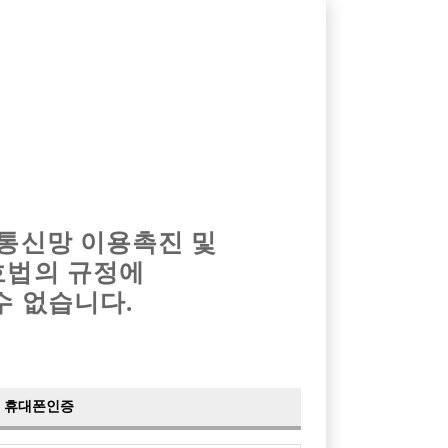
옴므알바
밤알바
회원가입
로그인
광고안내
이력서등록
마이페이지
 통신망 이용촉진 및
호법의 규정에
수 없습니다.
.
휴대폰인증
다.
3
대표자: 정 율 린