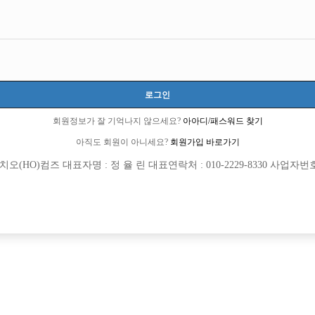
n Ro 775, 803-163
연락처 : 010-2229-8330
이메일: jungbbar11@gmail.com
직업정
COPYRIGHT ⓒ 호빠 선수 구인구직 전문 - 선수나라 All RIGHTS RESERVED.
정보통신망 이용촉진 및 정보보호 등에 관한 법률 및 청소년보호법의 규정에 의하여 만 
로그인
회원정보가 잘 기억나지 않으세요?
아아디/패스워드 찾기
아직도 회원이 아니세요?
회원가입 바로가기
(HO)컴즈 대표자명 : 정 율 린 대표연락처 : 010-2229-8330 사업자번호 : 