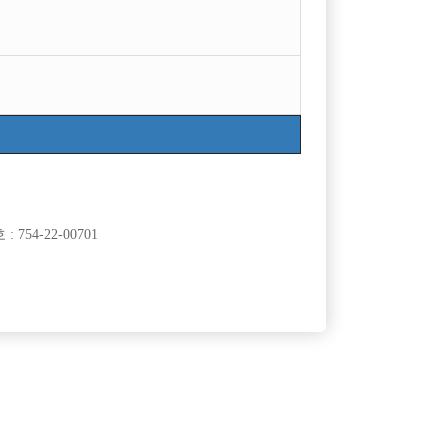
보제공사업자번호: j1204020180002
19세 미만의 청소년이 이용할 수 없습니다.
754-22-00701