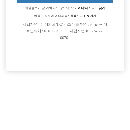
회원정보가 잘 기억나지 않으세요?
아아디/패스워드 찾기

근무지역
경기-안산시 단원구
아직도 회원이 아니세요?
회원가입 바로가기

희망직종
선수
사업자명 : 에이치오(HO)컴즈 대표자명 : 정 율 린 대

표연락처 : 010-2229-8330 사업자번호 : 754-22-
경력
초보
00701

군대여부
군대 면제 입니다.

외모
체격이 남들보다 약간 외소 합니다.

나이
28

숙식여부
숙식이 안되더라도 상관없습니다.

연락방법
전화는 못받으니 문자 남겨주시면 좋겠습니다.

연락처
열람권 구매후 보기

선불유무
협의

조회수
305회

날짜
2026년07월09일
목록
수정
삭제