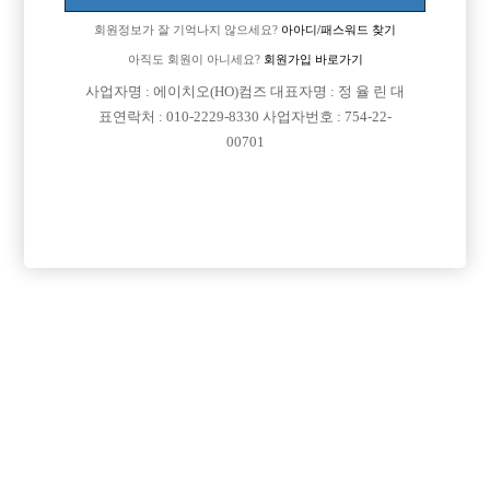
회원정보가 잘 기억나지 않으세요?
아아디/패스워드 찾기

근무지역
경기-수원시 팔달구
아직도 회원이 아니세요?
회원가입 바로가기

희망직종
선수
사업자명 : 에이치오(HO)컴즈 대표자명 : 정 율 린 대

표연락처 : 010-2229-8330 사업자번호 : 754-22-
경력
초보
00701

군대여부
군대 다녀 왔습니다.

외모
체격이 남들보다 약간 큽니다.

나이
25

숙식여부
숙식이 안되더라도 상관없습니다.

연락방법
전화는 못받으니 문자 남겨주시면 좋겠습니다.

연락처
열람권 구매후 보기

선불유무
협의

조회수
338회

날짜
2026년07월08일
목록
수정
삭제