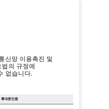
옴므알바
밤알바
회원가입
로그인
광고안내
이력서등록
마이페이지
 통신망 이용촉진 및
호법의 규정에
수 없습니다.
휴대폰인증