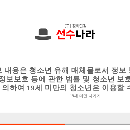
에서는 현재
1091건
의 채용정보와
6011건
의 이력서가 등록되어 있
인
웨이터 구인
이력서 정보
커뮤니티
보 내용은 청소년 유해 매체물로서 정보
정보보호 등에 관한 법률 및 청소년 보
의하여 19세 미만의 청소년은 이용할 
김준모
19세 미만 나가기
부산-연제구