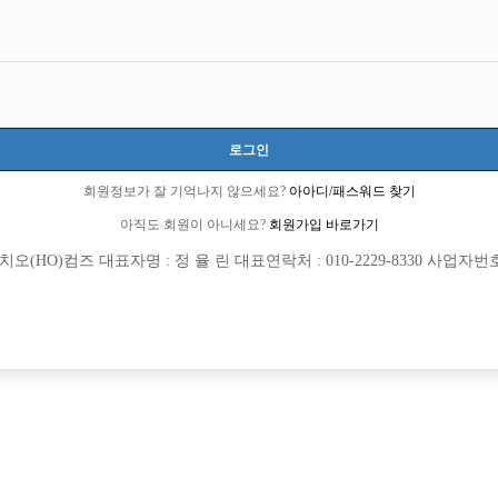
선수
초보
군대 아직 안갔습니다.
소개팅 하면서 퇴짜먹은적 한번 없었습니다.
로그인
20
숙식이 안되더라도 상관없습니다.
회원정보가 잘 기억나지 않으세요?
아아디/패스워드 찾기
전화, 문자 언제나 환영 입니다.
아직도 회원이 아니세요?
회원가입 바로가기
열람권 구매후 보기
(HO)컴즈 대표자명 : 정 율 린 대표연락처 : 010-2229-8330 사업자번호 : 
협의
301회
2026년07월08일
목록