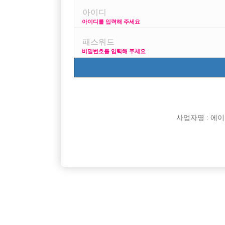

희망직종
아이디를 입력해 주세요

경력

군대여부
비밀번호를 입력해 주세요

외모

나이

숙식여부

연락방법

연락처
사업자명 : 에이치오

선불유무

조회수

날짜