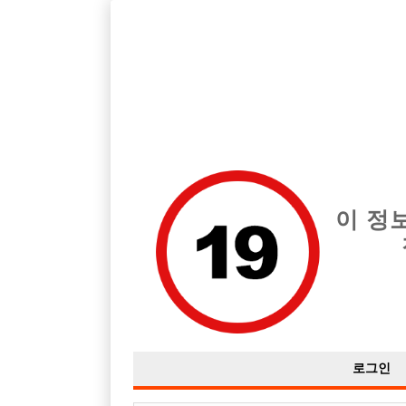
호빠, 중빠, 아빠방 구인구직을 12년 넘게 제공해온 선수나라
습니다.
전체 구인정보
중빠 구인
아빠방 구
이 정
로그인

근무지역