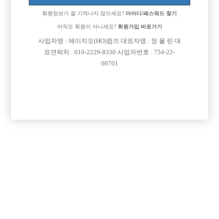
회원정보가 잘 기억나지 않으세요?
아아디/패스워드 찾기

근무지역
인천-계양구
아직도 회원이 아니세요?
회원가입 바로가기

희망직종
선수
사업자명 : 에이치오(HO)컴즈 대표자명 : 정 율 린 대

표연락처 : 010-2229-8330 사업자번호 : 754-22-
경력
초보
00701

군대여부
군대 다녀 왔습니다.

외모
소개팅 하면서 퇴짜먹은적 한번 없었습니다.

나이
23

숙식여부
숙식이 안되더라도 상관없습니다.

연락방법
전화, 문자 언제나 환영 입니다.

연락처
열람권 구매후 보기

선불유무
협의

조회수
303회

날짜
2026년07월07일
목록