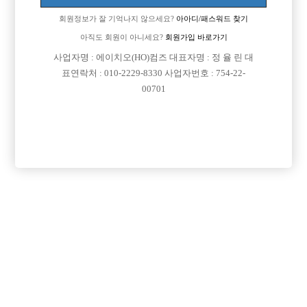
회원정보가 잘 기억나지 않으세요?
아아디/패스워드 찾기

근무지역
서울-강남구
아직도 회원이 아니세요?
회원가입 바로가기

희망직종
선수
사업자명 : 에이치오(HO)컴즈 대표자명 : 정 율 린 대

표연락처 : 010-2229-8330 사업자번호 : 754-22-
경력
1년이상
00701

군대여부
군대 다녀 왔습니다.

외모
잘생겼다 예쁘다 이런 소리를 많이 들었습니다.

나이
30

숙식여부
숙식이 안되더라도 상관없습니다.

연락방법
전화는 못받으니 문자 남겨주시면 좋겠습니다.

연락처
열람권 구매후 보기

선불유무
선불

조회수
449회

날짜
2026년07월05일
목록
수정
삭제