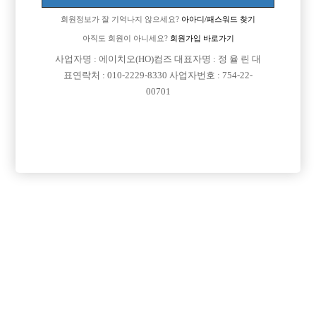
회원정보가 잘 기억나지 않으세요?
아아디/패스워드 찾기
아직도 회원이 아니세요?
회원가입 바로가기
사업자명 : 에이치오(HO)컴즈 대표자명 : 정 율 린 대

근무지역
서울-강남구
표연락처 : 010-2229-8330 사업자번호 : 754-22-

희망직종
선수
00701

경력
초보

군대여부
군대 다녀 왔습니다.

외모
잘생겼다 예쁘다 이런 소리를 많이 들었습니다.

나이
45

숙식여부
숙식이 안되더라도 상관없습니다.

연락방법
전화, 문자 언제나 환영 입니다.

연락처
열람권 구매후 보기

선불유무
선불

조회수
465회

날짜
2026년07월02일