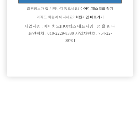
회원정보가 잘 기억나지 않으세요?
아아디/패스워드 찾기
아직도 회원이 아니세요?
회원가입 바로가기
사업자명 : 에이치오(HO)컴즈 대표자명 : 정 율 린 대

근무지역
서울-광진구
표연락처 : 010-2229-8330 사업자번호 : 754-22-

희망직종
선수
00701

경력
초보

군대여부
군대 면제 입니다.

외모
잘생겼다 예쁘다 이런 소리를 많이 들었습니다.

나이
26

숙식여부
숙식이 안되더라도 상관없습니다.

연락방법
전화는 못받으니 문자 남겨주시면 좋겠습니다.

연락처
열람권 구매후 보기

선불유무
협의

조회수
420회

날짜
2026년07월01일