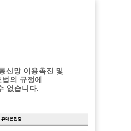
옴므알바
밤알바
회원가입
로그인
광고안내
이력서등록
마이페이지
 통신망 이용촉진 및
호법의 규정에
수 없습니다.
휴대폰인증