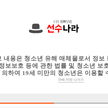
에서는 현재
1089건
의 채용정보와
6016건
의 이력서가 등록되어 있
인
웨이터 구인
이력서 정보
커뮤니티
보 내용은 청소년 유해 매체물로서 정보
정보보호 등에 관한 법률 및 청소년 보
의하여 19세 미만의 청소년은 이용할 
장애인이라서 퇴짜맞나요?
19세 미만 나가기
경기-부천시 오정구