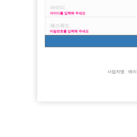

희망직종
아이디를 입력해 주세요

경력

군대여부
비밀번호를 입력해 주세요

외모

나이

숙식여부

연락방법

연락처
사업자명 : 에이치오

선불유무

조회수

날짜