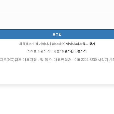
선수
초보
군대 면제 입니다.
체격이 남들보다 약간 외소 합니다.
로그인
27
숙식이 안되더라도 상관없습니다.
회원정보가 잘 기억나지 않으세요?
아아디/패스워드 찾기
전화, 문자 언제나 환영 입니다.
아직도 회원이 아니세요?
회원가입 바로가기
열람권 구매후 보기
(HO)컴즈 대표자명 : 정 율 린 대표연락처 : 010-2229-8330 사업자번호 : 
협의
426회
2026년06월30일
목록
수정