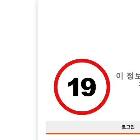
호빠, 중빠, 아빠방 구인구직을 12년 넘게 제공해온 선수나라
습니다.
전체 구인정보
중빠 구인
아빠방 구
이 정
로그인

근무지역