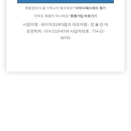
회원정보가 잘 기억나지 않으세요?
아아디/패스워드 찾기

근무지역
충남-천안시 동남구
아직도 회원이 아니세요?
회원가입 바로가기

희망직종
선수
사업자명 : 에이치오(HO)컴즈 대표자명 : 정 율 린 대

표연락처 : 010-2229-8330 사업자번호 : 754-22-
경력
초보
00701

군대여부
군대 면제 입니다.

외모
잘생겼다 예쁘다 이런 소리를 많이 들었습니다.

나이
20

숙식여부
숙식이 안되더라도 상관없습니다.

연락방법
전화, 문자 언제나 환영 입니다.

연락처
열람권 구매후 보기

선불유무
협의

조회수
368회

날짜
2026년06월28일
목록
수정
삭제