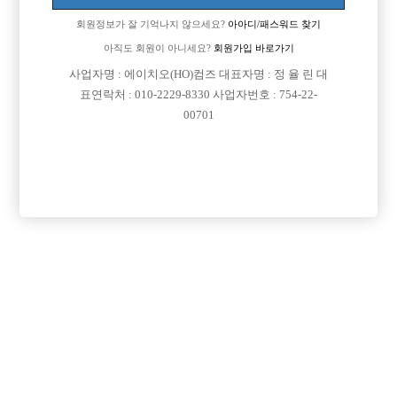
회원정보가 잘 기억나지 않으세요?
아아디/패스워드 찾기

근무지역
전남-목포시
아직도 회원이 아니세요?
회원가입 바로가기

희망직종
선수
사업자명 : 에이치오(HO)컴즈 대표자명 : 정 율 린 대

표연락처 : 010-2229-8330 사업자번호 : 754-22-
경력
초보
00701

군대여부
군대 아직 안갔습니다.

외모
잘생겼다 예쁘다 이런 소리를 많이 들었습니다.

나이
20,21

숙식여부
숙식이 안되더라도 상관없습니다.

연락방법
전화, 문자 언제나 환영 입니다.

연락처
열람권 구매후 보기

선불유무
협의

조회수
477회

날짜
2026년06월28일
목록
수정
삭제