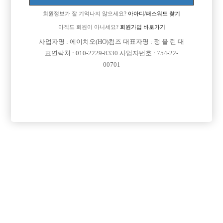
회원정보가 잘 기억나지 않으세요?
아아디/패스워드 찾기

근무지역
전남-목포시
아직도 회원이 아니세요?
회원가입 바로가기

희망직종
선수
사업자명 : 에이치오(HO)컴즈 대표자명 : 정 율 린 대

표연락처 : 010-2229-8330 사업자번호 : 754-22-
경력
초보
00701

군대여부
군대 아직 안갔습니다.

외모
소개팅 하면서 퇴짜먹은적 한번 없었습니다.

나이
21,20

숙식여부
숙식이 안되더라도 상관없습니다.

연락방법
전화, 문자 언제나 환영 입니다.

연락처
열람권 구매후 보기

선불유무
협의

조회수
397회

날짜
2026년06월28일
목록
수정
삭제