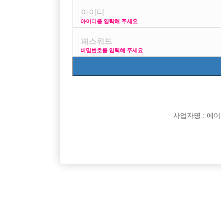

희망직종
아이디를 입력해 주세요

경력

군대여부
비밀번호를 입력해 주세요

외모

나이

숙식여부

연락방법

연락처
사업자명 : 에이치오

선불유무

조회수

날짜