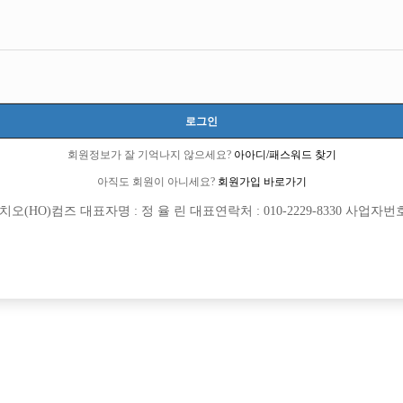
선수
초보
군대 다녀 왔습니다.
그냥 평범한 외모의 소유자 입니다.
로그인
27
숙식 부분은 상담후 결정하였으면 합니다.
회원정보가 잘 기억나지 않으세요?
아아디/패스워드 찾기
전화는 못받으니 문자 남겨주시면 좋겠습니다.
아직도 회원이 아니세요?
회원가입 바로가기
열람권 구매후 보기
(HO)컴즈 대표자명 : 정 율 린 대표연락처 : 010-2229-8330 사업자번호 : 
협의
511회
2026년06월22일
목록
수정