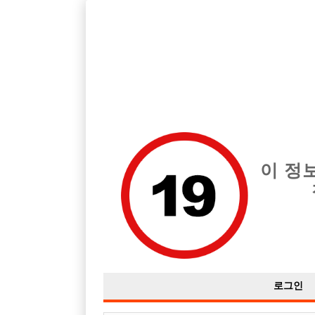
호빠, 중빠, 아빠방 구인구직을 12년 넘게 제공해온 선수나라
습니다.
전체 구인정보
중빠 구인
아빠방 구
이 정
로그인

근무지역