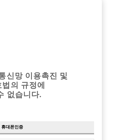
옴므알바
밤알바
회원가입
로그인
광고안내
이력서등록
마이페이지
 통신망 이용촉진 및
호법의 규정에
수 없습니다.
휴대폰인증