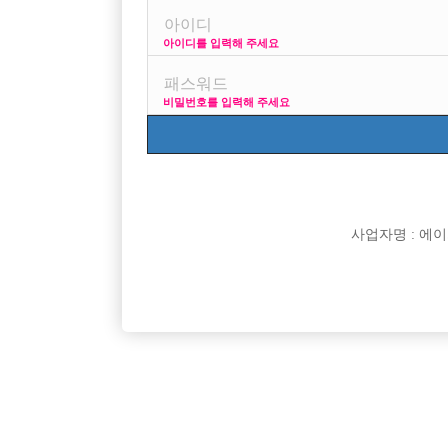

희망직종
아이디를 입력해 주세요

경력

군대여부
비밀번호를 입력해 주세요

외모

나이

숙식여부

연락방법

연락처
사업자명 : 에이치오

선불유무

조회수

날짜