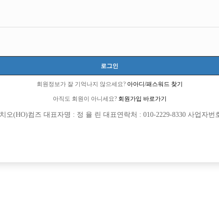
선수
초보
군대 다녀 왔습니다.
체격이 남들보다 약간 큽니다.
로그인
34
숙식이 안되더라도 상관없습니다.
회원정보가 잘 기억나지 않으세요?
아아디/패스워드 찾기
전화, 문자 언제나 환영 입니다.
아직도 회원이 아니세요?
회원가입 바로가기
열람권 구매후 보기
(HO)컴즈 대표자명 : 정 율 린 대표연락처 : 010-2229-8330 사업자번호 : 
420회
2026년06월21일
목록
수정