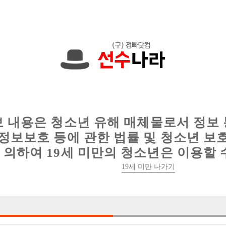
에서는 현재
1089건
의 채용정보와
6016건
의 이력서가 등록되어 있
인
웨이터 구인
이력서 정보
커뮤니티
보 내용은 청소년 유해 매체물로서 정보
정보보호 등에 관한 법률 및 청소년 보
의하여 19세 미만의 청소년은 이용할 
뽑아만주시면 열심히하겠습니다
19세 미만 나가기
서울-관악구