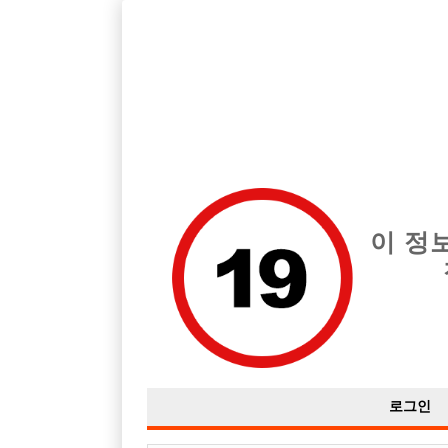
호빠, 중빠, 아빠방 구인구직을 12년 넘게 제공해온 선수나라
습니다.
전체 구인정보
중빠 구인
아빠방 구
이 정
로그인

근무지역