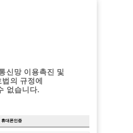
옴므알바
밤알바
회원가입
로그인
광고안내
이력서등록
마이페이지
 통신망 이용촉진 및
호법의 규정에
수 없습니다.
휴대폰인증