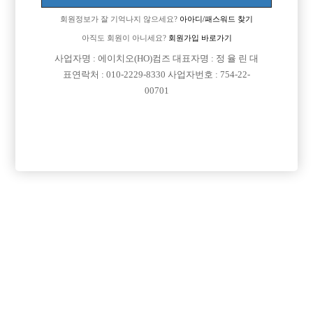
회원정보가 잘 기억나지 않으세요?
아아디/패스워드 찾기

근무지역
서울-관악구
아직도 회원이 아니세요?
회원가입 바로가기

희망직종
선수
사업자명 : 에이치오(HO)컴즈 대표자명 : 정 율 린 대

표연락처 : 010-2229-8330 사업자번호 : 754-22-
경력
초보
00701

군대여부
군대 다녀 왔습니다.

외모
그냥 평범한 외모의 소유자 입니다.

나이
51

숙식여부
숙식이 안되더라도 상관없습니다.

연락방법
전화는 못받으니 문자 남겨주시면 좋겠습니다.

연락처
열람권 구매후 보기

선불유무
선불

조회수
601회

날짜
2026년06월06일
목록
수정
삭제