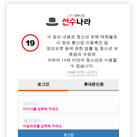

전체 구인정보
중빠 구인정보
아빠방 구인정보
웨이터 구인정보
이력서등록
이력서정보
커뮤니티
광고안내
이 정보 내용은 청소년 유해 매체물로
서 정보 통신망 이용촉진 및
정보보호 등에 관한 법률 및 청소년 보
호법의 규정에
의하여 19세 미만의 청소년은 이용할
수 없습니다.
19세 미만 나가기
로그인
휴대폰인증
아이디를 입력해 주세요
비밀번호를 입력해 주세요
로그인