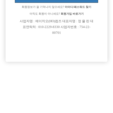
회원정보가 잘 기억나지 않으세요?
아아디/패스워드 찾기
아직도 회원이 아니세요?
회원가입 바로가기
검색
전체보기
사업자명 : 에이치오(HO)컴즈 대표자명 : 정 율 린 대
표연락처 : 010-2229-8330 사업자번호 : 754-22-
00701
이력서 등록하기

제목
날짜
대구-수성구
2026-05-04
(29세)
신입입니다
서울-강남구
2026-05-03
(28세)
최선을 다해 열심히하겠습니다!
경기-수원시 장안구
2026-05-03
(42세)
키스방 지원 원합니다
대구-수성구
2026-05-03
(20세)