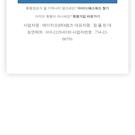
회원정보가 잘 기억나지 않으세요?
아아디/패스워드 찾기
아직도 회원이 아니세요?
회원가입 바로가기
검색
전체보기
사업자명 : 에이치오(HO)컴즈 대표자명 : 정 율 린 대
표연락처 : 010-2229-8330 사업자번호 : 754-22-
00701
이력서 등록하기

제목
날짜
대구-동구
2026-05-21
(22세)
호빠 선수 하고싶습니다. 숙식은 필수
경기-부천시 원미구
2026-05-21
(20세)
이력서
대구-동구
2026-05-21
(26세)
원나잇 사모님 구해요
경북-경산시
2026-05-21
(26세)