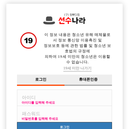

전체 구인정보
중빠 구인정보
아빠방 구인정보
웨이터 구인정보
이력서등록
이력서정보
커뮤니티
광고안내
이 정보 내용은 청소년 유해 매체물로
서 정보 통신망 이용촉진 및
정보보호 등에 관한 법률 및 청소년 보
호법의 규정에
의하여 19세 미만의 청소년은 이용할
수 없습니다.
19세 미만 나가기
로그인
휴대폰인증
아이디를 입력해 주세요
비밀번호를 입력해 주세요
로그인