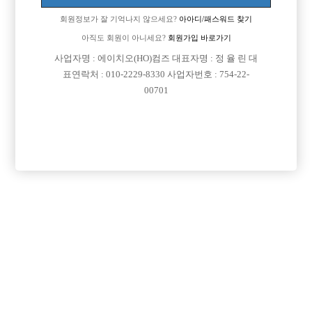
회원정보가 잘 기억나지 않으세요?
아아디/패스워드 찾기
아직도 회원이 아니세요?
회원가입 바로가기
검색
전체보기
사업자명 : 에이치오(HO)컴즈 대표자명 : 정 율 린 대
표연락처 : 010-2229-8330 사업자번호 : 754-22-
00701
이력서 등록하기

제목
날짜
서울-강남구
2015-03-30
동한
(22세)
ㅎ
서울-강남구
2015-03-29
디노디노
(28세)
인생을 살면 가장 무거워질 때가 있죠?
서울-강남구
2015-03-25
노년
(24세)
안녕하세요~
전국-전지역
2015-03-24
jmg0911
(24세)