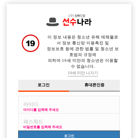

전체 구인정보
중빠 구인정보
아빠방 구인정보
웨이터 구인정보
이력서등록
이력서정보
커뮤니티
광고안내
이 정보 내용은 청소년 유해 매체물로
서 정보 통신망 이용촉진 및
정보보호 등에 관한 법률 및 청소년 보
호법의 규정에
의하여 19세 미만의 청소년은 이용할
수 없습니다.
19세 미만 나가기
로그인
휴대폰인증
아이디를 입력해 주세요
비밀번호를 입력해 주세요
로그인