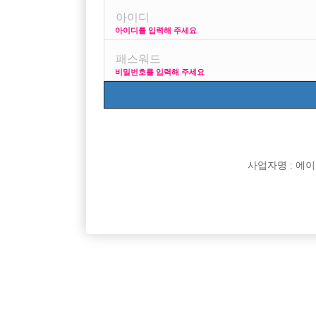
5
호빠나라Hobba.co.kr (@hobbanara02) | Twi
아이디를 입력해 주세요
4
호빠넷 - 호빠, 호스트바, 여성전용노래방, 
비밀번호를 입력해 주세요
3
호빠선수 정빠닷컴에서 구인구직 쉽게~ - mylove
2
알바남 - 호빠 여성전용클럽 선수 구인구직
1
호빠인 - 호빠 전문 구인구직
사업자명 : 에이치오