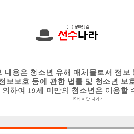
에서는 현재
1089건
의 채용정보와
6017건
의 이력서가 등록되어 있
인
웨이터 구인
이력서 정보
커뮤니티
보 내용은 청소년 유해 매체물로서 정보
정보보호 등에 관한 법률 및 청소년 보
의하여 19세 미만의 청소년은 이용할 
제목
19세 미만 나가기
 호스트바 선수 구인구직 전문 사이트 | 성인인증
스트바 호빠나라 선수 구인구직 전문