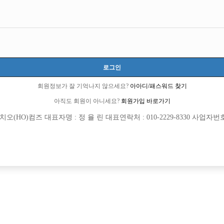
tter
호빠나라, 남자도우미, 남자보도, 선수알바, 유흥알바, 밤알바
1
23fv's diary
로그인
 전문 사이트: 호빠 호스트바 아빠방 여성전용클럽 알바남
회원정보가 잘 기억나지 않으세요?
아아디/패스워드 찾기
아직도 회원이 아니세요?
회원가입 바로가기
(HO)컴즈 대표자명 : 정 율 린 대표연락처 : 010-2229-8330 사업자번호 : 
이용약관
개인정보
고객센터
체불사업주
취급방침
명단공개
유흥알바