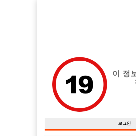
호빠, 중빠, 아빠방 구인구직을 12년 넘게 제공해온 선수나라
습니다.
전체 구인정보
중빠 구인
아빠방 구
이 정
번호
8
호빠나라
7
호빠나라(HOBBA)에이치오비비에이 - 호빠
로그인
6
로그인 | 선수나라 - 구 정빠닷컴 호빠 호