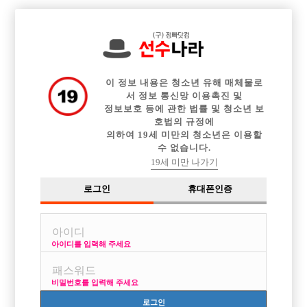

전체 구인정보
중빠 구인정보
아빠방 구인정보
웨이터 구인정보
이력서등록
이력서정보
커뮤니티
광고안내
이 정보 내용은 청소년 유해 매체물로
서 정보 통신망 이용촉진 및
정보보호 등에 관한 법률 및 청소년 보
호법의 규정에
의하여 19세 미만의 청소년은 이용할
수 없습니다.
건대W 1등박스 블루데빌 추천합니다
19세 미만 나가기
작성자
25-03-05 16:06
조회
2,620회
댓글
0건
로그인
휴대폰인증
목록
아이디를 입력해 주세요
정말 가족같은 분위기에서 콜1등 강북1등 건대w 블루데빌 실장님이 가족
같이 대해주면서 다 일시키려고 많이 노력합니다 텃세없는 곳 전화로 문의
비밀번호를 입력해 주세요
해보세요 친절합니다 010.7395.6656 카톡아이디 sanghyeog724
로그인