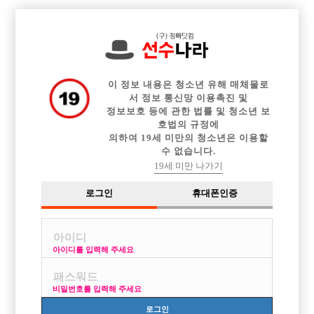

전체 구인정보
중빠 구인정보
아빠방 구인정보
웨이터 구인정보
이력서등록
이력서정보
광고안내
커뮤니티
이 정보 내용은 청소년 유해 매체물로
서 정보 통신망 이용촉진 및
정보보호 등에 관한 법률 및 청소년 보
호법의 규정에
의하여 19세 미만의 청소년은 이용할
수 없습니다.
(인천)초보환영합니다 일많아요^^
19세 미만 나가기
작성자
익명
26-07-03 12:18
조회
458회
댓글
0건
로그인
휴대폰인증
목록
아이디를 입력해 주세요
wjdtjgus777 카톡 주세요~
비밀번호를 입력해 주세요
로그인