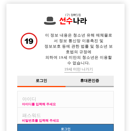

전체 구인정보
중빠 구인정보
아빠방 구인정보
웨이터 구인정보
이력서등록
이력서정보
광고안내
커뮤니티
이 정보 내용은 청소년 유해 매체물로
서 정보 통신망 이용촉진 및
정보보호 등에 관한 법률 및 청소년 보
호법의 규정에
의하여 19세 미만의 청소년은 이용할
수 없습니다.
경기도 안산 선수구합니다^^
19세 미만 나가기
작성자
익명
26-06-08 11:09
조회
610회
댓글
0건
로그인
휴대폰인증
목록
아이디를 입력해 주세요
경기도 안산 선수 구합니다~!
14년차 영업하고있는 박스고 일도 충분히 있습니다^^
비밀번호를 입력해 주세요
초보 경력자 모두 환영합니다.
010 7100 6117
로그인