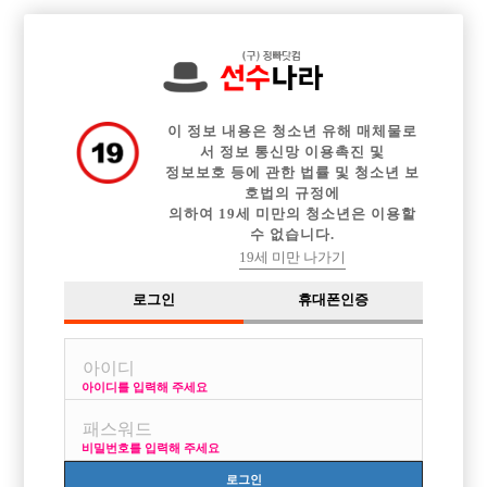

전체 구인정보
중빠 구인정보
아빠방 구인정보
웨이터 구인정보
이력서등록
이력서정보
광고안내
커뮤니티
이 정보 내용은 청소년 유해 매체물로
서 정보 통신망 이용촉진 및
정보보호 등에 관한 법률 및 청소년 보
호법의 규정에
의하여 19세 미만의 청소년은 이용할
수 없습니다.
서울권 선수 모집합니다
19세 미만 나가기
작성자
익명
26-06-04 18:19
조회
958회
댓글
3건
로그인
휴대폰인증
목록
아이디를 입력해 주세요
많은 얘기 안합니다 콜 많아요 맛이라도 보고 가세요
01075623787
비밀번호를 입력해 주세요
로그인