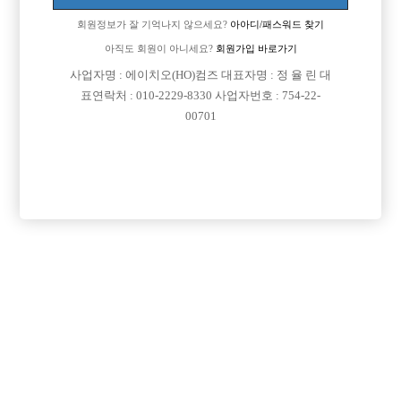
회원정보가 잘 기억나지 않으세요?
아아디/패스워드 찾기
아직도 회원이 아니세요?
회원가입 바로가기
사업자명 : 에이치오(HO)컴즈 대표자명 : 정 율 린 대
표연락처 : 010-2229-8330 사업자번호 : 754-22-
00701
댓글 목록
회원가입 이후 댓글 등록이 가능합니다
익명 작성일
26-06-10 19:41
댓글내용 확인
익명
작성일
26-06-14 18:45
네 가능합니다 ! 손님 나이대는 다양하기 때문에 상관 없어요