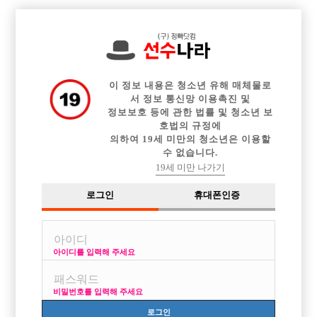

전체 구인정보
중빠 구인정보
아빠방 구인정보
웨이터 구인정보
이력서등록
이력서정보
광고안내
커뮤니티
이 정보 내용은 청소년 유해 매체물로
서 정보 통신망 이용촉진 및
정보보호 등에 관한 법률 및 청소년 보
호법의 규정에
의하여 19세 미만의 청소년은 이용할
수 없습니다.
서울 멋있고 끈기있는 선수 모집
19세 미만 나가기
작성자
익명
26-05-31 20:05
조회
624회
댓글
0건
로그인
휴대폰인증
목록
아이디를 입력해 주세요
콜은 많은데 그 콜들을 부족한 인원으로 인해 잡지 못하고 있습니다 !! 출근
하기만 하면 갯수 뽑을 수 있습니다 한번 맛보기로 출근해보시고 안나오셔
비밀번호를 입력해 주세요
도 됩니다 경험이 중요한거죠 많은 관심 부탁드립니다 01075623787 전화
안되면 문자로
로그인