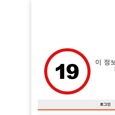
호스트바 전문 구인구직 사이트 선수나라 커뮤니티에서 다양
전체 구인정보
중빠 구인
아빠방 구
이 정
안녕하세요 초보입니다
작성자
익명
26-05-28 16:14
조회
804회
댓글
3
로그인