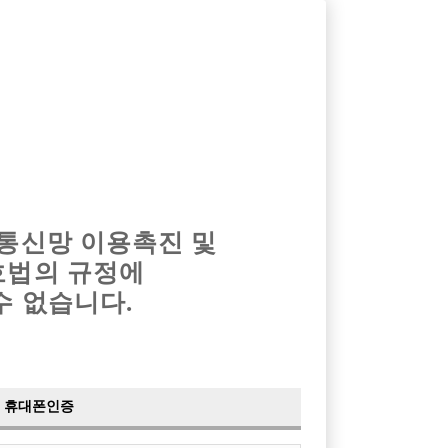
옴므알바
밤알바
회원가입
로그인
광고안내
이력서등록
마이페이지
 통신망 이용촉진 및
호법의 규정에
수 없습니다.
휴대폰인증