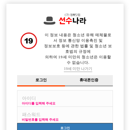

전체 구인정보
중빠 구인정보
아빠방 구인정보
웨이터 구인정보
이력서등록
이력서정보
광고안내
커뮤니티
이 정보 내용은 청소년 유해 매체물로
서 정보 통신망 이용촉진 및
정보보호 등에 관한 법률 및 청소년 보
호법의 규정에
의하여 19세 미만의 청소년은 이용할
수 없습니다.
40대 중반인데 호빠선수를 할수 있을까요?
19세 미만 나가기
작성자
익명
26-05-23 10:43
조회
749회
댓글
0건
로그인
휴대폰인증
목록
아이디를 입력해 주세요
예전 운동에 빠져 있다가 지금은 마술에 빠져서 마술을 배우고 있는데 호
빠선수를 한번 해 볼까 하거든요.
비밀번호를 입력해 주세요
나이는 40대 중반인데 호빠선수를 할수 있을까요? 노래도 잘부르고 끼도
있습니다. 특기로 마술도 여러가지 잘하구요.
로그인