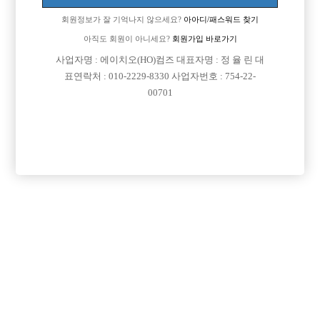
온갖 말도안되는 하드코어한 요구를 소화할수 있다면
회원정보가 잘 기억나지 않으세요?
아아디/패스워드 찾기
그거 하나라도 가능성이있을까요?
아직도 회원이 아니세요?
회원가입 바로가기
성향자이기에 할 수 있습니다.
사업자명 : 에이치오(HO)컴즈 대표자명 : 정 율 린 대
하루에 3만원만 벌더라도요.
표연락처 : 010-2229-8330 사업자번호 : 754-22-
00701
댓글 목록
회원가입 이후 댓글 등록이 가능합니다
익명 작성일
26-05-20 15:23
겟냐?
익명 작성일
26-07-08 21:11
댓글내용 확인