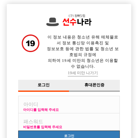

전체 구인정보
중빠 구인정보
아빠방 구인정보
웨이터 구인정보
이력서등록
이력서정보
광고안내
커뮤니티
이 정보 내용은 청소년 유해 매체물로
서 정보 통신망 이용촉진 및
정보보호 등에 관한 법률 및 청소년 보
호법의 규정에
의하여 19세 미만의 청소년은 이용할
수 없습니다.
살찌고 못생긴 41살입니다. 하지만
19세 미만 나가기
작성자
익명
26-05-15 12:37
조회
1,388회
댓글
2건
로그인
휴대폰인증
목록
아이디를 입력해 주세요
확률이 없는것을 잘 알고 있습니다.
저 같아도 제가 별로 메리트가 없는것 알고 있어요.
비밀번호를 입력해 주세요
그런데 궁금한게 있어서 여쭤봅니다.
로그인