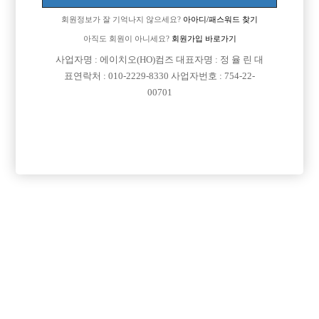
회원정보가 잘 기억나지 않으세요?
아아디/패스워드 찾기
아직도 회원이 아니세요?
회원가입 바로가기
사업자명 : 에이치오(HO)컴즈 대표자명 : 정 율 린 대
표연락처 : 010-2229-8330 사업자번호 : 754-22-
00701
댓글 목록
회원가입 이후 댓글 등록이 가능합니다
익명 작성일
25-11-03 16:10
댓글내용 확인
목록