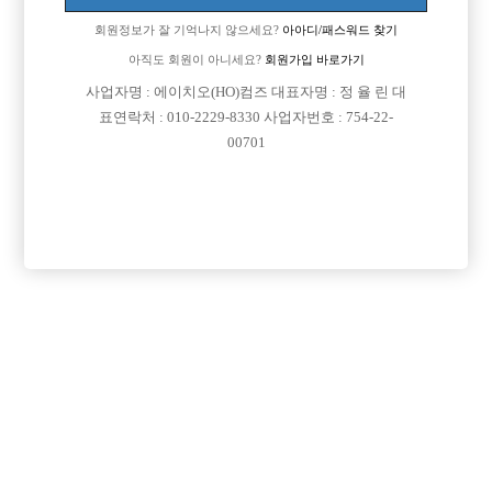
회원정보가 잘 기억나지 않으세요?
아아디/패스워드 찾기
아직도 회원이 아니세요?
회원가입 바로가기
사업자명 : 에이치오(HO)컴즈 대표자명 : 정 율 린 대
표연락처 : 010-2229-8330 사업자번호 : 754-22-
00701
댓글 목록
회원가입 이후 댓글 등록이 가능합니다
익명 작성일
25-10-12 07:43
댓글내용 확인
목록