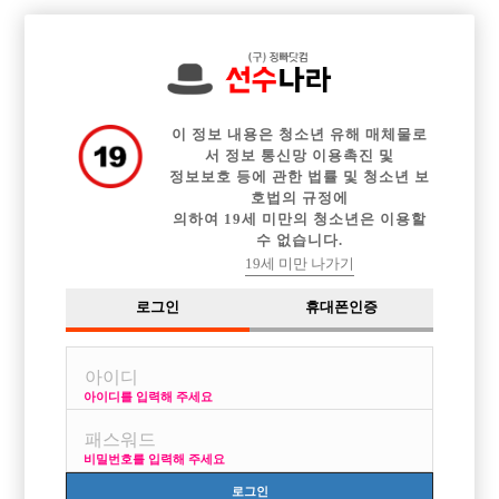

전체 구인정보
중빠 구인정보
아빠방 구인정보
웨이터 구인정보
이력서등록
이력서정보
광고안내
커뮤니티
이 정보 내용은 청소년 유해 매체물로
서 정보 통신망 이용촉진 및
정보보호 등에 관한 법률 및 청소년 보
호법의 규정에
의하여 19세 미만의 청소년은 이용할
수 없습니다.
중국및해외 호스트 연결가능한분?
19세 미만 나가기
작성자
익명
25-09-22 21:48
조회
2,373회
댓글
1건
로그인
휴대폰인증
목록
아이디를 입력해 주세요
미국XX 183 남자다운스타일입니더
연결 가능한분 카톡및텔레 남겨주세요~같이가는것도 희망합니다.
비밀번호를 입력해 주세요
로그인