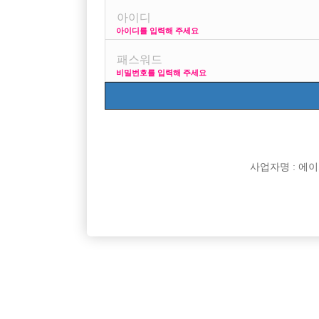
아이디를 입력해 주세요
31살, 제가 손님이건 뭐건 유흥 쪽 경험 1도 없습니다
나름 반반하게 생겼다는 소리 좀 들었습니다
비밀번호를 입력해 주세요
술은 적당히 마실 줄 알고 주둥아리 스킬은 썩 좋은 편은
사는게 힘들어서
본업 따로 있고 주말에만 투잡으로 해보고 싶은데
생초보도 가능한 곳 있을까요
사업자명 : 에이치오
지역은 고양시입니다
댓글 목록
익명 작성일
25-08-11 15:48