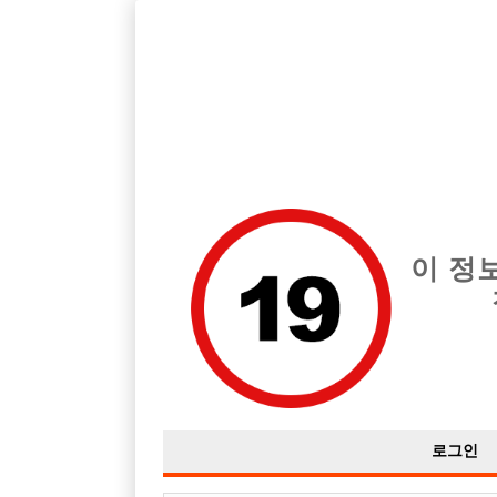
호스트바 전문 구인구직 사이트 선수나라 커뮤니티에서 다양
전체 구인정보
중빠 구인
아빠방 구
이 정
경험 1도 없습니다
작성자
익명
25-08-10 01:05
조회
3,722회
댓글
로그인