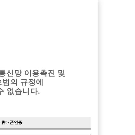
옴므알바
밤알바
회원가입
로그인
광고안내
이력서등록
마이페이지
 통신망 이용촉진 및
호법의 규정에
수 없습니다.
휴대폰인증