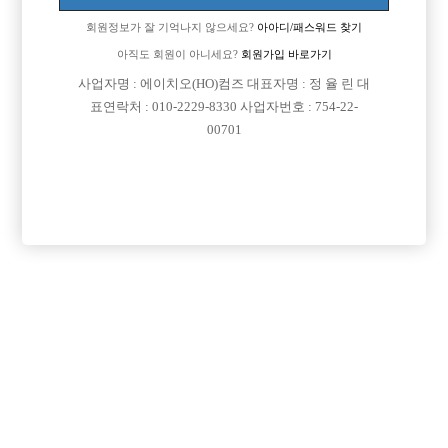
회원정보가 잘 기억나지 않으세요?
아아디/패스워드 찾기
아직도 회원이 아니세요?
회원가입 바로가기
사업자명 : 에이치오(HO)컴즈 대표자명 : 정 율 린 대
표연락처 : 010-2229-8330 사업자번호 : 754-22-
00701
댓글 목록
회원가입 이후 댓글 등록이 가능합니다
익명 작성일
25-08-11 15:50
댓글내용 확인
익명 작성일
25-09-21 16:21
댓글내용 확인