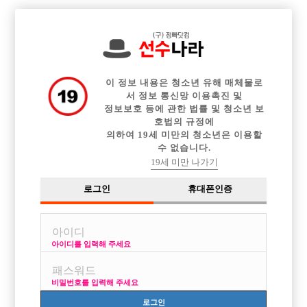

전체 구인정보
중빠 구인정보
아빠방 구인정보
웨이터 구인정보
이력서등록
이력서정보
광고안내
커뮤니티
이 정보 내용은 청소년 유해 매체물로
서 정보 통신망 이용촉진 및
정보보호 등에 관한 법률 및 청소년 보
호법의 규정에
의하여 19세 미만의 청소년은 이용할
수 없습니다.
초보입니다
19세 미만 나가기
작성자
익명
25-08-09 23:19
조회
1,959회
댓글
2건
로그인
휴대폰인증
목록
아이디를 입력해 주세요
처음인데 투잡으로 일해보고 싶습니다
먹고 살기가 각박해서 돈 벌고 싶어요
비밀번호를 입력해 주세요
34세 177이고 거주지는 용인입니다!
로그인