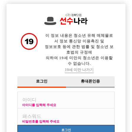

전체 구인정보
중빠 구인정보
아빠방 구인정보
웨이터 구인정보
이력서등록
이력서정보
광고안내
커뮤니티
이 정보 내용은 청소년 유해 매체물로
서 정보 통신망 이용촉진 및
정보보호 등에 관한 법률 및 청소년 보
호법의 규정에
의하여 19세 미만의 청소년은 이용할
수 없습니다.
해볼까하는데.. 현실 조언좀 부탁드립니다
19세 미만 나가기
작성자
익명
25-07-14 13:03
조회
3,773회
댓글
4건
로그인
휴대폰인증
목록
아이디를 입력해 주세요
키는 깔창깔면 170은 될거같습니다..
나이는 95년생 31살인데 동안소리 많이 듣습니다
비밀번호를 입력해 주세요
얼굴은 솔직하게 잘생겼다는 소리 좀 듣는편인데
중요한건 제가 I 라서 대화를 주도적으로 이끌어가지도 못하고 말주변도
로그인