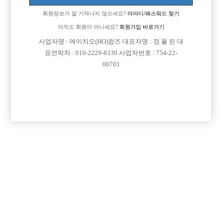
별로 없고 노래를 잘부르는것도 아니라서 고민도되고 돈도 하는만큼 벌어
회원정보가 잘 기억나지 않으세요?
아아디/패스워드 찾기
가니 걱정이크네요...
옷은 어떻게 입어야하며 이것저것 조금 조언 부탁드립니다
아직도 회원이 아니세요?
회원가입 바로가기
사업자명 : 에이치오(HO)컴즈 대표자명 : 정 율 린 대
표연락처 : 010-2229-8330 사업자번호 : 754-22-
00701
댓글 목록
회원가입 이후 댓글 등록이 가능합니다
익명 작성일
25-07-14 13:06
하시는 분들이 외모도 준수하실테고 키도크고 그럴텐데 경쟁이 될
까 싶기도 하네요.. ㅋㅋ
익명 작성일
25-07-14 17:26
댓글내용 확인