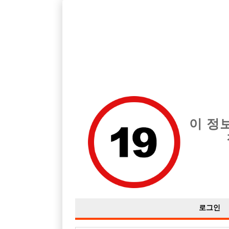
호스트바 전문 구인구직 사이트 선수나라 커뮤니티에서 다양
전체 구인정보
중빠 구인
아빠방 구
이 정
원주쪽
작성자
익명
25-05-19 04:19
조회
1,208회
댓글
로그인