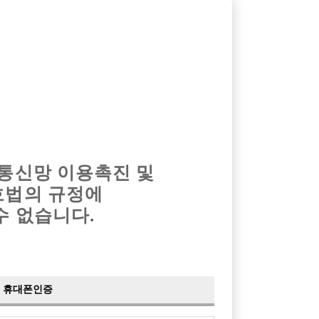
옴므알바
밤알바
회원가입
로그인
광고안내
이력서등록
마이페이지
 통신망 이용촉진 및
호법의 규정에
수 없습니다.
휴대폰인증