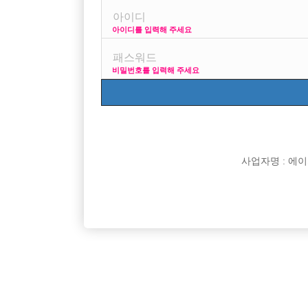
아이디를 입력해 주세요
강원도 원주쪽에 구인하시는분 있을까요?
비밀번호를 입력해 주세요
사업자명 : 에이치오
댓글 목록
익명 작성일
25-06-27 01:37
안녕하세요 저희춘턴 호스트빠입니다
저희숙식제공됩니다